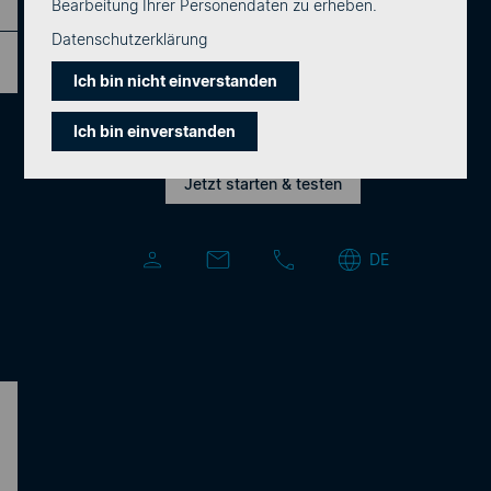
Bearbeitung Ihrer Personendaten zu erheben.
Datenschutzerklärung
Startseite
»
Archiv für Dezember 2020
Ich bin nicht einverstanden
Ich bin einverstanden
Datenschutzerklärung
Jetzt starten & testen
AGB & ANB
Impressum
Systemstatus & Benachrichtigungen
Developers
Cookie-Einstellungen
DE
Für den Newsletter anmelden