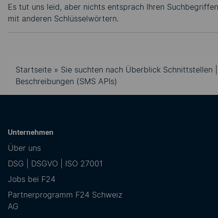
Es tut uns leid, aber nichts entsprach Ihren Suchbegriffe
mit anderen Schlüsselwörtern.
Startseite
»
Sie suchten nach Überblick Schnittstellen
Beschreibungen (SMS APIs)
Unternehmen
Über uns
DSG | DSGVO | ISO 27001
Jobs bei F24
Partnerprogramm F24 Schweiz
AG