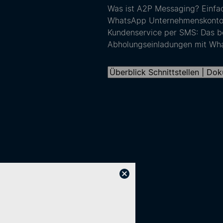
Was ist A2P Messaging? Einfach
WhatsApp Unternehmenskonto: F
Kundenservice per SMS: Das b
Abholungseinladungen mit Wh
Suchen nach: