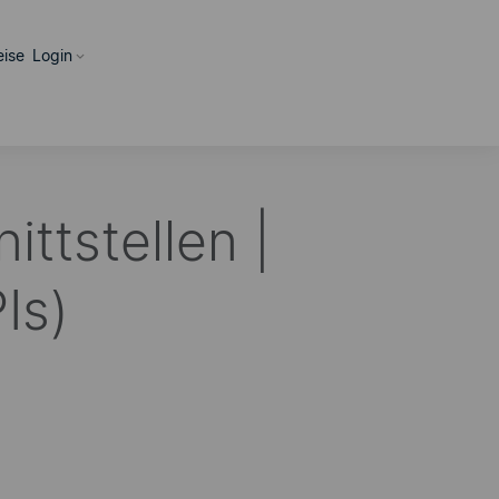
eise
Login
ittstellen |
Is)