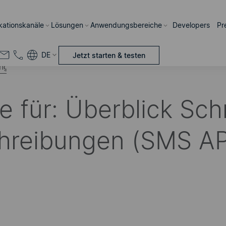
ations­kanäle
Lösungen
Anwendungsbereiche
Developers
Pr
DE
Jetzt starten & testen
se
hsuchen
 für: Überblick Schn
hreibungen (SMS AP