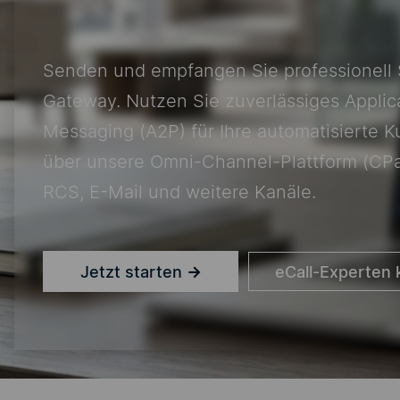
Senden und empfangen Sie professionell 
Gateway. Nutzen Sie zuverlässiges
Applic
Messaging (A2P)
für Ihre automatisierte
über unsere
Omni-Channel-Plattform
(CPa
RCS
,
E-Mail
und
weitere Kanäle
.
Jetzt starten
→
eCall-Experten 