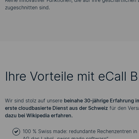
Reihe innovativer Funktionen, die auf Ihre geschäftlichen
zugeschnitten sind.
Ihre Vorteile mit eCall
Wir sind stolz auf unsere
beinahe 30-jährige Erfahrung i
erste cloudbasierte Dienst aus der Schweiz
für den Ver
dazu bei Wikipedia erfahren
.
100 % Swiss made
: redundante Rechenzentren in
AG das
Label „swiss made software“