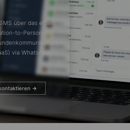
SMS über das eCall
ation-to-Person
 Kundenkommunikation
aS) via
WhatsApp
,
kontaktieren
→