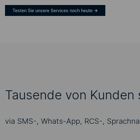
Testen Sie unsere Services noch heute
→
Tausende von Kunden s
via SMS-, Whats-App, RCS-, Sprachna
Um Ihnen diesen Inhal