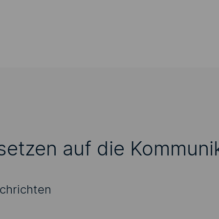
etzen auf die Kommunika
chrichten
t anzeigen
Um Ihnen 