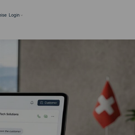
eise
Login