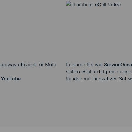
 Sie der
zu könn
ookies
Verwe
en Cookie-Einstellungen.
Bitte aktivieren Sie di
teway effizient für Multi
Erfahren Sie wie
ServiceOce
Gallen eCall erfolgreich eins
f YouTube
Kunden mit innovativen Softw