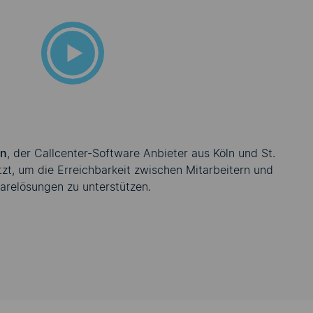
en, müssen Sie der
ndung von Cookies
zustimmen.
e entsprechende Option in den Cookie-Einstellungen.
an
, der Callcenter-Software Anbieter aus Köln und St.
Cookie-Einstellungen
etzt, um die Erreichbarkeit zwischen Mitarbeitern und
arelösungen zu unterstützen.