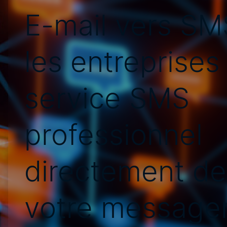
E-mail vers SM
les entreprises 
service SMS
professionnel
directement de
votre messager