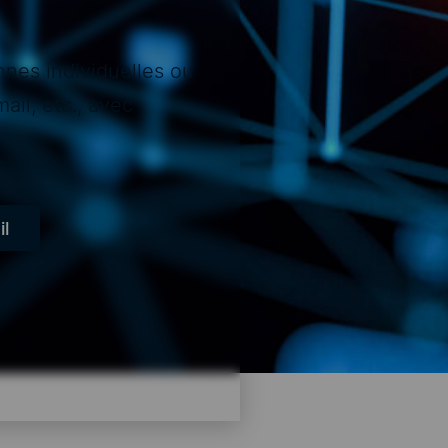
nes individuelles ou
il, etc., avec
l