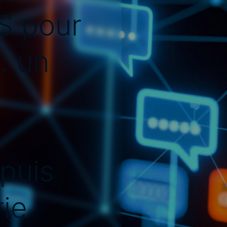
S pour
: un
puis
ie