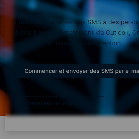
Envoyez et recevez des SMS à des person
à des groupes directement via Outlook, Gma
confirmation d’envoi et de réception.
Commencer et envoyer des SMS par e-mai
Contactez un expert eCall