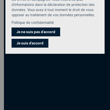
d’informations dans la déclaration de protection des
données. Vous avez à tout moment le droit de vous
opposer au traitement de vos données personnelles.
Politique de confidentialité
Je ne suis pas d’accord
Je suis d’accord
Portail d’aide eCall
Vous avez des questions sur l’utilisation d’eCall ou
vous cherchez de l’aide sur certaines fonctions ?
Vous trouverez des articles et des conseils sur
toutes les applications dans le portail d’aide.
Accéder au portail d’aide