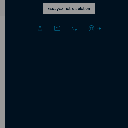
Essayez notre solution
FR
Nous sommes à votre disposition pour
répondre à vos questions.
Créer un compte d’essai
Formulaire de contact
Assistance
téléphonique pendant les heures de bureau :
+
41 44 787 30 70
Demande ou assistance