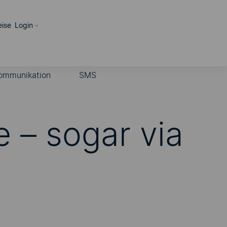
eise
Login
ommunikation
SMS
 – sogar via