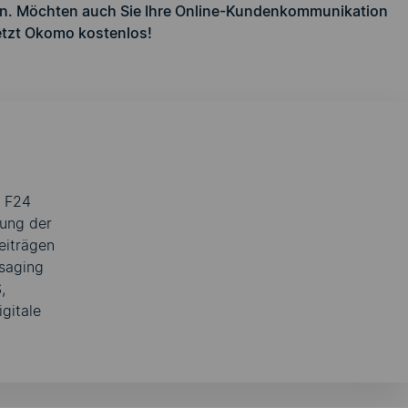
ein. Möchten auch Sie Ihre Online-Kundenkommunikation
jetzt Okomo kostenlos
!
i F24
rung der
eiträgen
ssaging
,
gitale