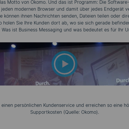
as Motto von Okomo. Und das ist Programm: Die Software-as
 jeden modernen Browser und damit über jedes Endgerät ve
e können ihnen Nachrichten senden, Dateien teilen oder dir
o holen Sie Ihre Kunden dort ab, wo sie sich gerade befind
l
Was ist Business Messaging und was bedeutet es für Ihr 
diesen Inhalt anzeigen 
Sie der Verwendung von
zustimmen.
ktivieren Sie die entsprechende Option in den Cookie-Einste
Cookie-Einstellungen
 einen persönlichen Kundenservice und erreichen so eine hö
Supportkosten (Quelle:
Okomo
).