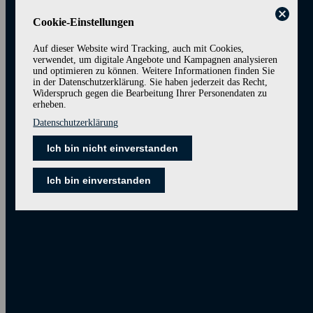
Cookie-Einstellungen
Auf dieser Website wird Tracking, auch mit Cookies,
verwendet, um digitale Angebote und Kampagnen analysieren
und optimieren zu können. Weitere Informationen finden Sie
Um Ihnen diesen Inhalt anzeigen zu können,
in der Datenschutzerklärung. Sie haben jederzeit das Recht,
müssen Sie der Verwendung von Cookies
Widerspruch gegen die Bearbeitung Ihrer Personendaten zu
zustimmen.
erheben.
Datenschutzerklärung
Bitte aktivieren Sie die entsprechende Option in den Cookie-
Einstellungen.
Ich bin nicht einverstanden
Cookie-Einstellungen
Ich bin einverstanden
Für den Newsletter anmelden
Wir sind jederzeit für Sie da