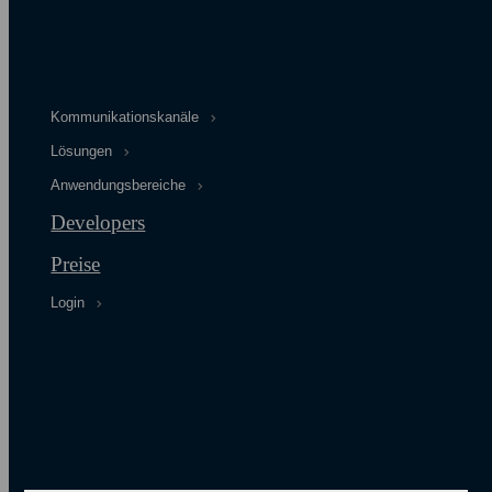
Kommunikations­kanäle
Datenschutzerklärung
Lösungen
AGB & ANB
Anwendungsbereiche
Impressum
Systemstatus & Benachrichtigungen
Developers
Developers
Cookie-Einstellungen
Preise
Login