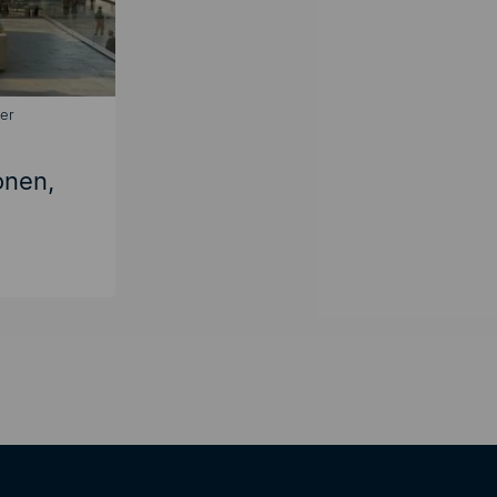
er
onen,