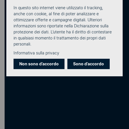
In questo sito internet viene utilizzato il tracking,
anche con cookie, al fine di poter analizzare e
Apri un account di prova
ottimizzare offerte e campagne digitali. Ulteriori
informazioni sono riportate nella Dichiarazione sulla
protezione dei dati. L’utente ha il diritto di contestare
in qualsiasi momento il trattamento dei propri dati
personali.
Informativa sulla privacy
Non sono d’accordo
Sono d’accordo
Portale di assistenza eCall
Hai domande sul funzionamento di eCall o cerchi
assistenza su singole funzioni? Nel portale di
assistenza troverai articoli e consigli su tutte le
applicazioni.