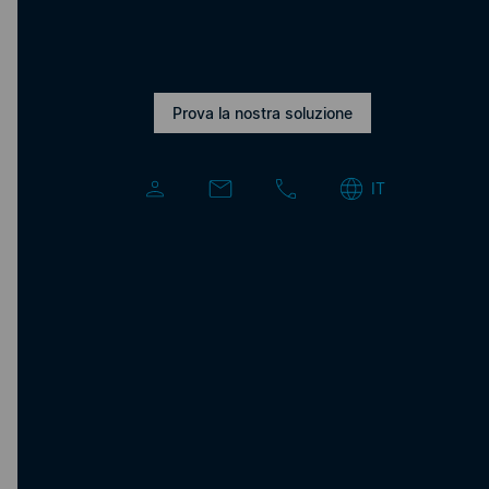
Vai al portale di assistenza
Prova la nostra soluzione
IT
Siamo a vostra disposizione per
rispondere personalmente alle vostre
domande.
Crea un account di prova
Modulo di contatto
Assistenza