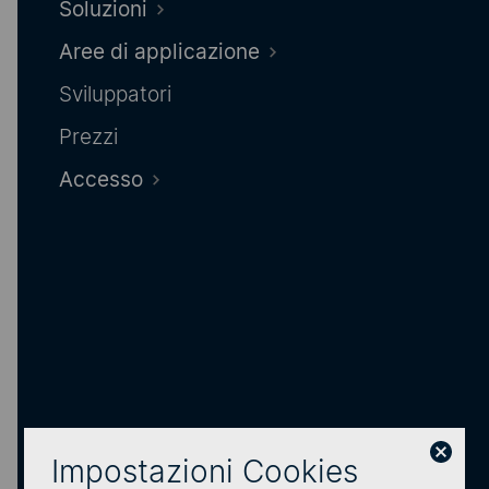
Soluzioni
Fissa un appuntamento
Aree di applicazione
Sviluppatori
Prezzi
Accesso
Accesso a eCall
Da qui puoi accedere all’area di login del tuo
account eCall.
Accedi come cliente
Impostazioni Cookies