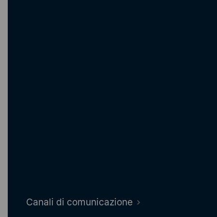
Contatta l’assistenza
Sei un cliente e hai una richiesta di assistenza
relativa all’utilizzo di eCall? Contattaci direttamente
e inviaci un messaggio.
Modulo di assistenza
Canali di comunicazione