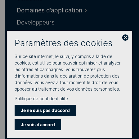
Domaines d’application
Articles de blog, SMS
Développeurs
L’amour par SMS : storytelling avec
Prix
la messagerie d’affaires
Paramètres des cookies
Connexion
En savoir plus
Sur ce site internet, le suivi, y compris à l’aide de
cookies, est utilisé pour pouvoir optimiser et analyser
les offres et campagnes. Vous trouverez plus
d’informations dans la déclaration de protection des
données. Vous avez à tout moment le droit de vous
opposer au traitement de vos données personnelles.
Politique de confidentialité
Je ne suis pas d’accord
Je suis d’accord