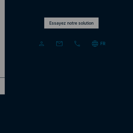
Actualités, Articles de blog, SMS, Tutoriels
Essayez notre solution
Pourquoi le passage à eCall est un
choix intelligent pour votre
messagerie d’entreprise
FR
En savoir plus
Page d’accueil
»
Archives pour novembre 2024
Mentions légales
CGV & CGU
Politique de confidentialité
Développeurs