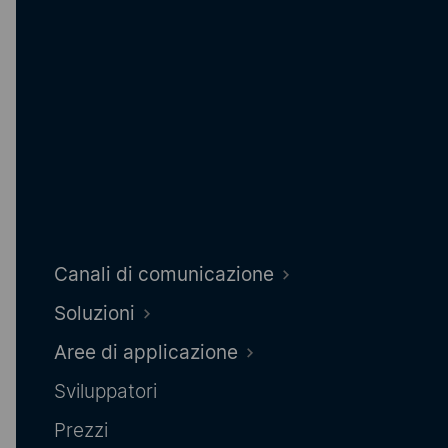
Assistenza in tempo reale
Offri un servizio clienti automatizzato e
personalizzato
24 ore su 24.
I bot intelligenti
rispondono
immediatamente
alle domande
frequenti
e inoltrano le richieste complesse ai tuoi
collaboratori senza soluzione di continuità.
Canali di comunicazione
Soluzioni
API WhatsApp Business per 2FA e OTP
Aree di applicazione
Consegna delle password
veloce, sicura e
Sviluppatori
affidabile
.
Prezzi