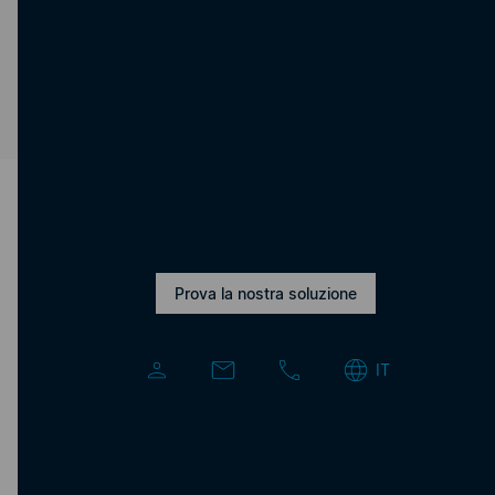
Prenota una demo di 20 minuti
→
Casi d’uso esclusivi ed esempi
di successo
Prova la nostra soluzione
IT